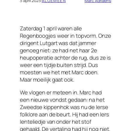
3 april 2023
·
ALGEMEEN
Marc Adriaens
Zaterdag 1 april waren alle
Regenboogjes weer in topvorm. Onze
dirigent Lutgart was dat jammer
genoeg niet: ze had net haar 2e
heupoperatie achter de rug, dus ze is
weer een tijdje buiten strijd. Dus
moesten we het met Marc doen.
Maar moeilijk gaat ook.
We vlogen er meteen in. Marc had
een nieuwe vondst gedaan: na het
Zweedse kippenhok was nu de Ierse
folklore aan de beurt. Hij had een Iers
lenteliedje van onder het stof
gehaald. De vertaling had hij nog niet.