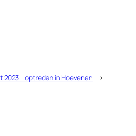
t 2023 – optreden in Hoevenen
→