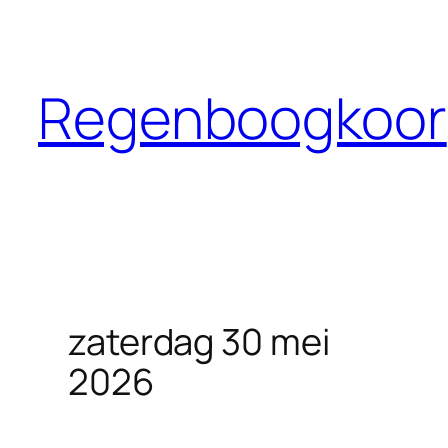
Ga
naar
de
Regenboogkoor
inhoud
zaterdag 30 mei
2026