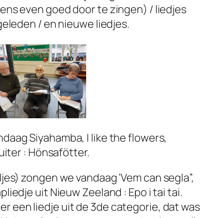
ens even goed door te zingen) / liedjes
geleden / en nieuwe liedjes.
daag Siyahamba, I like the flowers,
uiter : Hönsafötter.
edjes) zongen we vandaag ‘Vem can segla”,
liedje uit Nieuw Zeeland : Epo i tai tai.
 een liedje uit de 3de categorie, dat was