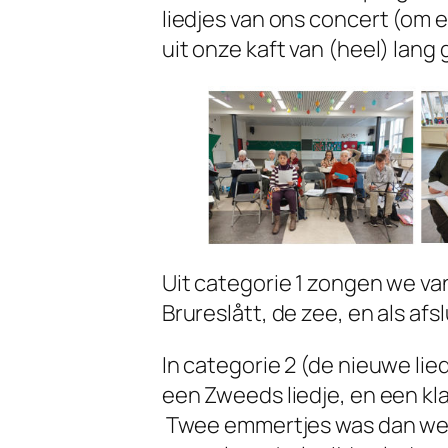
liedjes van ons concert (om e
uit onze kaft van (heel) lang 
Uit categorie 1 zongen we van
Brureslått, de zee, en als afsl
In categorie 2 (de nieuwe li
een Zweeds liedje, en een klap
Twee emmertjes was dan weer